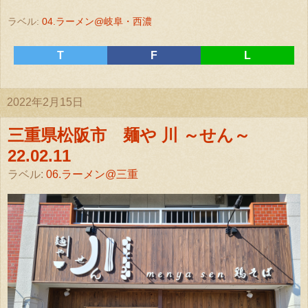
ラベル:
04.ラーメン@岐阜・西濃
T
F
L
2022年2月15日
三重県松阪市 麺や 川 ～せん～
22.02.11
ラベル:
06.ラーメン@三重