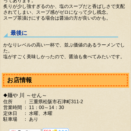
ってあります。
炙りが少し強すぎるのか、塩のスープだと香ばしさで支配
されてしまい、スープ感がゼロになって少し残念。
スープ茶漬けにする場合は醤油の方が良いのかも。
最後に
かなりレベルの高い一杯で、並ぶ価値のあるラーメンでし
た。
塩がすごく美味しかったので、醤油も食べてみたいです。
お店情報
◆麺や 川 ～せん～
住所 ： 三重県松阪市石津町311-2
営業時間 ： 11：00～14：30
定休日 ： 水曜、木曜
駐車場 ： あり