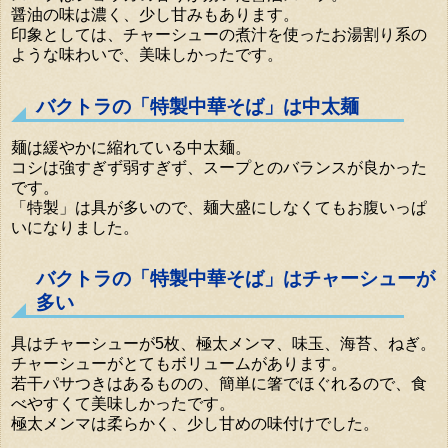
醤油の味は濃く、少し甘みもあります。
印象としては、チャーシューの煮汁を使ったお湯割り系の
ような味わいで、美味しかったです。
バクトラの「特製中華そば」は中太麺
麺は緩やかに縮れている中太麺。
コシは強すぎず弱すぎず、スープとのバランスが良かった
です。
「特製」は具が多いので、麺大盛にしなくてもお腹いっぱ
いになりました。
バクトラの「特製中華そば」はチャーシューが
多い
具はチャーシューが5枚、極太メンマ、味玉、海苔、ねぎ。
チャーシューがとてもボリュームがあります。
若干パサつきはあるものの、簡単に箸でほぐれるので、食
べやすくて美味しかったです。
極太メンマは柔らかく、少し甘めの味付けでした。