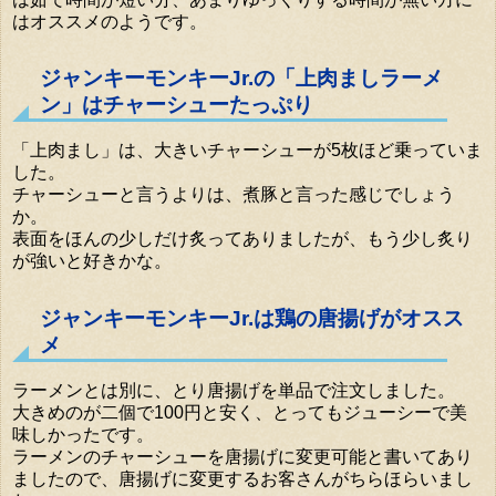
はオススメのようです。
ジャンキーモンキーJr.の「上肉ましラーメ
ン」はチャーシューたっぷり
「上肉まし」は、大きいチャーシューが5枚ほど乗っていま
した。
チャーシューと言うよりは、煮豚と言った感じでしょう
か。
表面をほんの少しだけ炙ってありましたが、もう少し炙り
が強いと好きかな。
ジャンキーモンキーJr.は鶏の唐揚げがオスス
メ
ラーメンとは別に、とり唐揚げを単品で注文しました。
大きめのが二個で100円と安く、とってもジューシーで美
味しかったです。
ラーメンのチャーシューを唐揚げに変更可能と書いてあり
ましたので、唐揚げに変更するお客さんがちらほらいまし