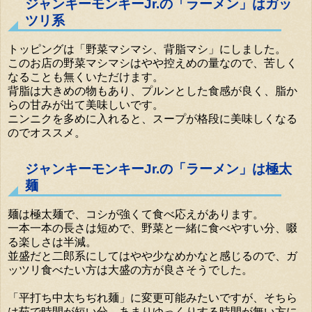
ジャンキーモンキーJr.の「ラーメン」はガッ
ツリ系
トッピングは「野菜マシマシ、背脂マシ」にしました。
このお店の野菜マシマシはやや控えめの量なので、苦しく
なることも無くいただけます。
背脂は大きめの物もあり、プルンとした食感が良く、脂か
らの甘みが出て美味しいです。
ニンニクを多めに入れると、スープが格段に美味しくなる
のでオススメ。
ジャンキーモンキーJr.の「ラーメン」は極太
麺
麺は極太麺で、コシが強くて食べ応えがあります。
一本一本の長さは短めで、野菜と一緒に食べやすい分、啜
る楽しさは半減。
並盛だと二郎系にしてはやや少なめかなと感じるので、ガ
ッツリ食べたい方は大盛の方が良さそうでした。
「平打ち中太ちぢれ麺」に変更可能みたいですが、そちら
は茹で時間が短い分、あまりゆっくりする時間が無い方に