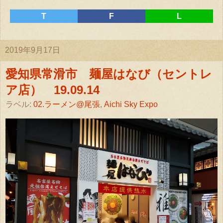
T
F
L
2019年9月17日
愛知県常滑市 麺屋はなび（セントレ
ア店） 19.09.14
ラベル:
02.ラーメン@尾張
,
Aichi Sky Expo