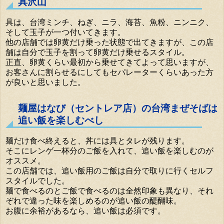
具沢山
具は、台湾ミンチ、ねぎ、ニラ、海苔、魚粉、ニンニク、
そして玉子が一つ付いてきます。
他の店舗では卵黄だけ乗った状態で出てきますが、この店
舗は自分で玉子を割って卵黄だけ乗せるスタイル。
正直、卵黄くらい最初から乗せてきてよって思いますが、
お客さんに割らせるにしてもセパレーターくらいあった方
が良いと思いました。
麺屋はなび（セントレア店）の台湾まぜそばは
追い飯を楽しむべし
麺だけ食べ終えると、丼には具とタレが残ります。
そこにレンゲ一杯分のご飯を入れて、追い飯を楽しむのが
オススメ。
この店舗では、追い飯用のご飯は自分で取りに行くセルフ
スタイルでした。
麺で食べるのとご飯で食べるのは全然印象も異なり、それ
ぞれで違った味を楽しめるのが追い飯の醍醐味。
お腹に余裕があるなら、追い飯は必須です。