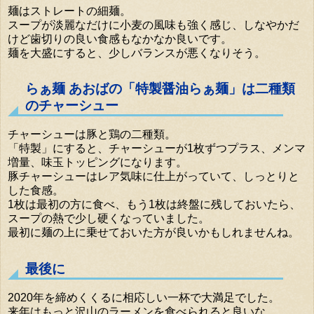
麺はストレートの細麺。
スープが淡麗なだけに小麦の風味も強く感じ、しなやかだ
けど歯切りの良い食感もなかなか良いです。
麺を大盛にすると、少しバランスが悪くなりそう。
らぁ麺 あおばの「特製醤油らぁ麺」は二種類
のチャーシュー
チャーシューは豚と鶏の二種類。
「特製」にすると、チャーシューが1枚ずつプラス、メンマ
増量、味玉トッピングになります。
豚チャーシューはレア気味に仕上がっていて、しっとりと
した食感。
1枚は最初の方に食べ、もう1枚は終盤に残しておいたら、
スープの熱で少し硬くなっていました。
最初に麺の上に乗せておいた方が良いかもしれませんね。
最後に
2020年を締めくくるに相応しい一杯で大満足でした。
来年はもっと沢山のラーメンを食べられると良いな。