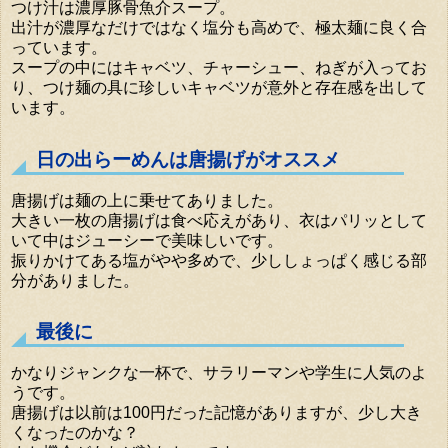
つけ汁は濃厚豚骨魚介スープ。
出汁が濃厚なだけではなく塩分も高めで、極太麺に良く合
っています。
スープの中にはキャベツ、チャーシュー、ねぎが入ってお
り、つけ麺の具に珍しいキャベツが意外と存在感を出して
います。
日の出らーめんは唐揚げがオススメ
唐揚げは麺の上に乗せてありました。
大きい一枚の唐揚げは食べ応えがあり、衣はパリッとして
いて中はジューシーで美味しいです。
振りかけてある塩がやや多めで、少ししょっぱく感じる部
分がありました。
最後に
かなりジャンクな一杯で、サラリーマンや学生に人気のよ
うです。
唐揚げは以前は100円だった記憶がありますが、少し大き
くなったのかな？