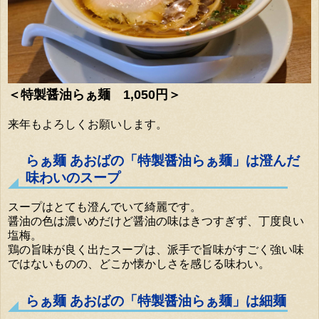
＜特製醤油らぁ麺 1,050円＞
来年もよろしくお願いします。
らぁ麺 あおばの「特製醤油らぁ麺」は澄んだ
味わいのスープ
スープはとても澄んでいて綺麗です。
醤油の色は濃いめだけど醤油の味はきつすぎず、丁度良い
塩梅。
鶏の旨味が良く出たスープは、派手で旨味がすごく強い味
ではないものの、どこか懐かしさを感じる味わい。
らぁ麺 あおばの「特製醤油らぁ麺」は細麺