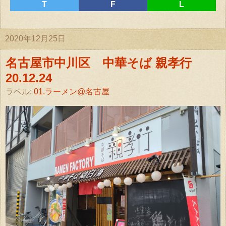
T
F
L
2020年12月25日
名古屋市中川区 中華そば 親孝行
20.12.24
ラベル:
01.ラーメン@名古屋