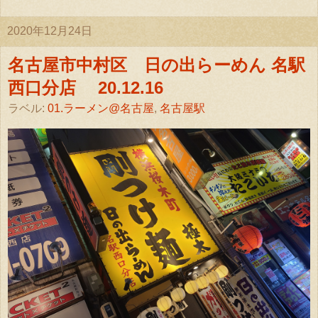
2020年12月24日
名古屋市中村区 日の出らーめん 名駅
西口分店 20.12.16
ラベル:
01.ラーメン@名古屋
,
名古屋駅