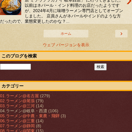
店 ミソウソツカナイ 岐阜西店」 に行ってきました。
以前はネパール・インド料理のお店だったようです
が、2024年4月に味噌ラーメン専門店としてオープン
しました。 店員さんがネパールやインドのような方
だったので、業態変更したのかな？...
›
ホーム
ウェブ バージョンを表示
このブログを検索
カテゴリー
01.ラーメン@名古屋
(279)
02.ラーメン@尾張
(79)
03.ラーメン@三河
(14)
04.ラーメン@岐阜・西濃
(106)
05.ラーメン@中農・東農・飛騨
(3)
06.ラーメン@三重
(14)
07.ラーメン@静岡
(8)
08.ラーメン@関東
(15)