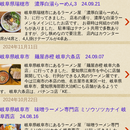
岐阜県瑞穂市 濃厚白湯らーめん3 24.09.21
岐阜県瑞穂市にあるラーメン屋 「濃厚白湯らーめん
›
3」 に行ってきました。 店名の通り、濃厚な白湯ラー
メンをメインにしたお店です。 お昼時は何組かの待
ちがありました。 駐車場はテナント共用で多数あり
ますが、少し狭めなので要注意。 店内はカウンター
席が4席と、4人掛けテーブルが4卓あ...
2024年11月11日
岐阜県岐阜市 麺屋赤橙 岐阜六条店 24.09.07
岐阜県岐阜市にあるラーメン屋 「麺屋赤橙 岐阜六条
›
店」 に行ってきました。 愛知県江南市を中心に店舗
展開している、行列ができる人気のラーメン屋です。
今は江南市の本店の他、名古屋市名東区一社、岐阜県
岐阜市、愛知県海部郡大治町にも店舗があるようで
す。 岐阜六条店は、パチンコ店「KE...
2024年10月22日
岐阜県岐阜市 味噌ラーメン専門店 ミソウソツカナイ 岐
阜西店 24.08.16
›
岐阜県岐阜市にあるラーメン屋 「味噌ラーメン専門