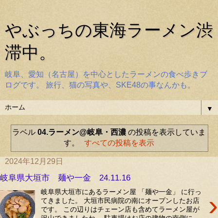
やぶっちの東海ラーメン渋
滞中。
岐阜、愛知（名古屋）を中心としたラーメンの食べ歩きブ
ログです。 旅行、猫の写真や、SKE48の事なんかも。
▼
ラベル
04.ラーメン@岐阜・西濃
の投稿を表示していま
す。
すべての投稿を表示
2024年12月29日
岐阜県大垣市 麺や一金 24.11.16
岐阜県大垣市にあるラーメン屋 「麺や一金」 に行っ
›
てきました。 大垣市民病院の南にオープンしたお店
です。 この辺りはチェーン店も含めてラーメン屋が