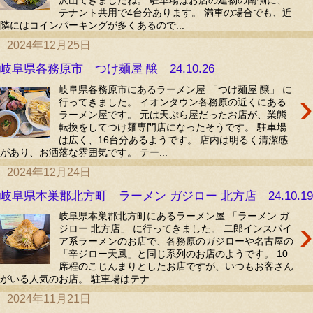
沢山できましたね。 駐車場はお店の建物の南側に、
テナント共用で4台分あります。 満車の場合でも、近
隣にはコインパーキングが多くあるので...
2024年12月25日
岐阜県各務原市 つけ麺屋 醸 24.10.26
岐阜県各務原市にあるラーメン屋 「つけ麺屋 醸」 に
›
行ってきました。 イオンタウン各務原の近くにある
ラーメン屋です。 元は天ぷら屋だったお店が、業態
転換をしてつけ麺専門店になったそうです。 駐車場
は広く、16台分あるようです。 店内は明るく清潔感
があり、お洒落な雰囲気です。 テー...
2024年12月24日
岐阜県本巣郡北方町 ラーメン ガジロー 北方店 24.10.19
岐阜県本巣郡北方町にあるラーメン屋 「ラーメン ガ
›
ジロー 北方店」 に行ってきました。 二郎インスパイ
ア系ラーメンのお店で、各務原のガジローや名古屋の
「辛ジロー天風」と同じ系列のお店のようです。 10
席程のこじんまりとしたお店ですが、いつもお客さん
がいる人気のお店。 駐車場はテナ...
2024年11月21日