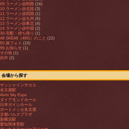
09.ラーメン@関西
(16)
10.ラーメン@北陸
(3)
11.ラーメン@四国
(1)
12.ラーメン@九州
(5)
13.ラーメン@東北
(4)
14.ラーメン@中国
(2)
30.宅配・持ち帰り
(1)
48.SKE48（48G）のこと
(22)
50.旅フォト
(10)
99.お知らせ
(1)
その他
(1)
自作
(2)
会場から探す
サンシャインサカエ
名古屋駅
Aichi Sky Expo
ダイアモンドホール
日本ガイシホール
ポートメッセ名古屋
京都パルスプラザ
新横浜駅
愛知県体育館